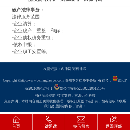
破产法律事务：
法律服务范围：
·企业清算；
·企业破产、重整、和解；
·企业债权债务重组；
·债权申报；
·企业职工安置等。
友情链接：
名律网
冠科律师
Copyright ©
http://www.benfanglawyer.com/
贵州本芳律师事务所 备案号：
黔ICP
备2021009457号-1
贵公网安备52050202001515号
网站后台登陆
技术支持：
富海万企科技
免责声明：本站内容由互联网收集整理，版权归原创作者所有，如有侵权请联系
我们处理删除内容，谢谢！
首页
一键通话
短信留言
返回顶部